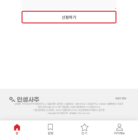
신청하기
사업자 정보
상호명: 주식회사우주개발연구소 | 대표자명: 김우준 | 대표번호: 1866-0102 | 사업장 주소: 03980 서울특별시 마포구
성미산로29길 30-3 3층 (연남동) 사업자 등록번호: 3278602722
| 통신판매업 신고번호: 2024-서울마포-0319 | 개인정보보호책임자: 김우준
Copyright © 인생사주. All Rights Reserved.
홈
컬럼
인기
마이메뉴